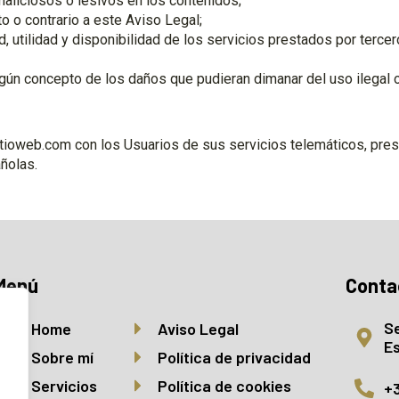
maliciosos o lesivos en los contenidos;
nto o contrario a este Aviso Legal;
lidad, utilidad y disponibilidad de los servicios prestados por ter
gún concepto de los daños que pudieran dimanar del uso ilegal 
sitioweb.com con los Usuarios de sus servicios telemáticos, pre
añolas.
guna duda acerca de estas Condiciones Generales o cualquier com
aviergimenopallares@hotmail.com
Menú
Conta
Se
Home
Aviso Legal
E
Sobre mí
Política de privacidad
Servicios
Política de cookies
+3