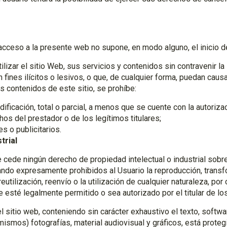
 acceso a la presente web no supone, en modo alguno, el inicio 
izar el sitio Web, sus servicios y contenidos sin contravenir la 
fines ilícitos o lesivos, o que, de cualquier forma, puedan causa
s contenidos de este sitio, se prohíbe:
ificación, total o parcial, a menos que se cuente con la autorizac
hos del prestador o de los legítimos titulares;
es o publicitarios.
trial
cede ningún derecho de propiedad intelectual o industrial sobr
do expresamente prohibidos al Usuario la reproducción, transfo
reutilización, reenvío o la utilización de cualquier naturaleza, po
e esté legalmente permitido o sea autorizado por el titular de 
l sitio web, conteniendo sin carácter exhaustivo el texto, softwa
ismos) fotografías, material audiovisual y gráficos, está prote