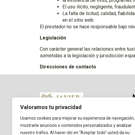
la existencia de virus, programas 
El uso ilícito, negligente, fraudule
La falta de licitud, calidad, fiabi
en el sitio web.
El prestador no se hace responsable bajo nin
Legislación
Con carácter general las relaciones entre tu
sometidas a la legislación y jurisdicción esp
Direcciones de contacto
En caso de que cualquier Usuario tuviese al
www.javiergimeno.com, por favor diríjase a
j
Valoramos tu privacidad
Usamos cookies para mejorar su experiencia de navegación,
Te acompaño a encontrar tu camino,
descubrir tu propósito de vida y te
mostrarle anuncios o contenidos personalizados y analizar
facilitaré muchas claves prácticas para tu
nuestro tráfico. Al hacer clic en “Aceptar todo” usted da su