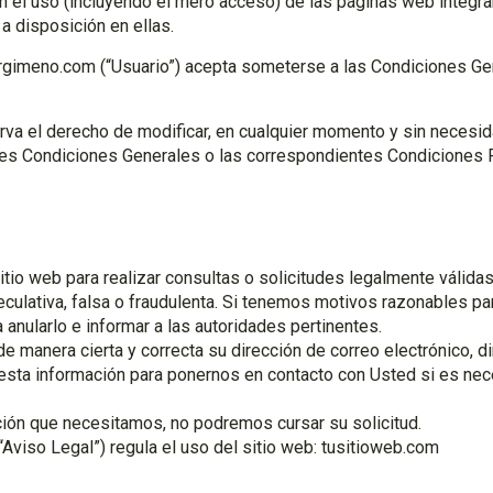
 el uso (incluyendo el mero acceso) de las páginas web integr
a disposición en ellas.
ergimeno.com (“Usuario”) acepta someterse a las Condiciones G
a el derecho de modificar, en cualquier momento y sin necesida
tes Condiciones Generales o las correspondientes Condiciones P
io web para realizar consultas o solicitudes legalmente válidas
eculativa, falsa o fraudulenta. Si tenemos motivos razonables pa
anularlo e informar a las autoridades pertinentes.
de manera cierta y correcta su dirección de correo electrónico, d
sta información para ponernos en contacto con Usted si es nece
ación que necesitamos, no podremos cursar su solicitud.
 “Aviso Legal”) regula el uso del sitio web: tusitioweb.com