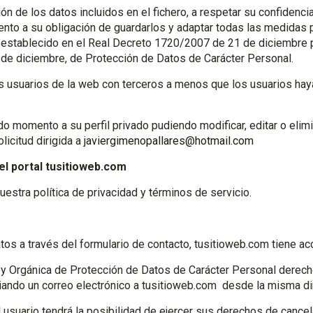
n de los datos incluidos en el fichero, a respetar su confidencial
nto a su obligación de guardarlos y adaptar todas las medidas par
 establecido en el Real Decreto 1720/2007 de 21 de diciembre 
 de diciembre, de Protección de Datos de Carácter Personal.
os usuarios de la web con terceros a menos que los usuarios h
do momento a su perfil privado pudiendo modificar, editar o elim
licitud dirigida a
javiergimenopallares@hotmail.com
l portal tusitioweb.com
estra política de privacidad y términos de servicio.
os a través del formulario de contacto, tusitioweb.com tiene ac
 Ley Orgánica de Protección de Datos de Carácter Personal derech
ando un correo electrónico a tusitioweb.com desde la misma dir
 usuario tendrá la posibilidad de ejercer sus derechos de cancel