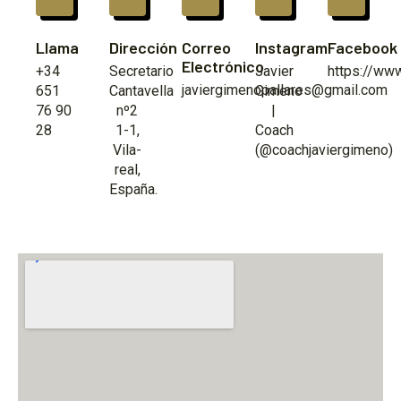
Llama
Dirección
Correo
Instagram
Facebook
Electrónico
+34
Secretario
Javier
https://ww
javiergimenopallares@gmail.com
651
Cantavella
Gimeno
76 90
nº2
|
28
1-1,
Coach
Vila-
(@coachjaviergimeno)
real,
España.